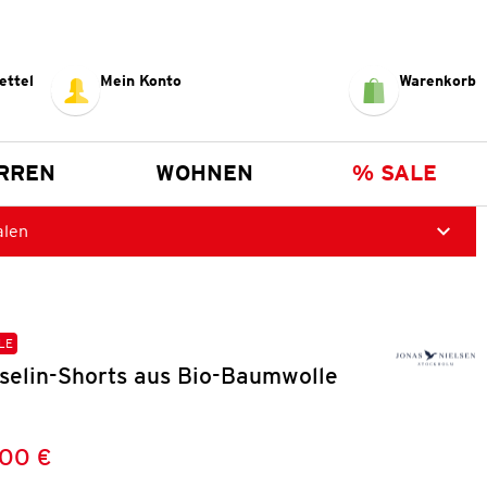
ettel
Mein Konto
Warenkorb
RREN
WOHNEN
% SALE
alen
LE
elin-Shorts aus Bio-Baumwolle
,00 €
Preis:
: