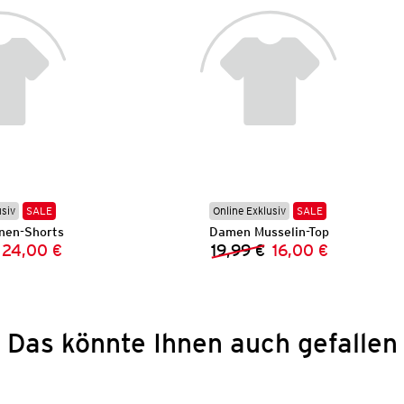
usiv
SALE
Online Exklusiv
SALE
nen-Shorts
Damen Musselin-Top
24,00 €
19,99 €
16,00 €
Vorheriger Preis:
Neuer Preis:
Vorheriger Preis:
Neuer Preis:
Das könnte Ihnen auch gefallen