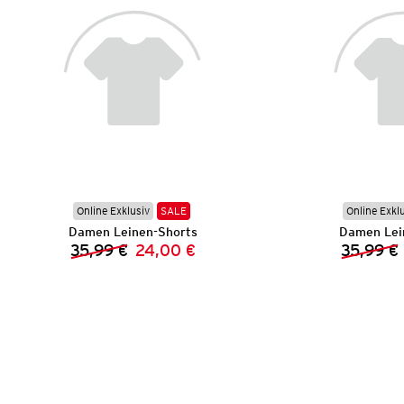
Online Exklusiv
SALE
Online Exkl
Damen Leinen-Shorts
Damen Lei
35,99 €
24,00 €
35,99 €
Vorheriger Preis:
Neuer Preis: