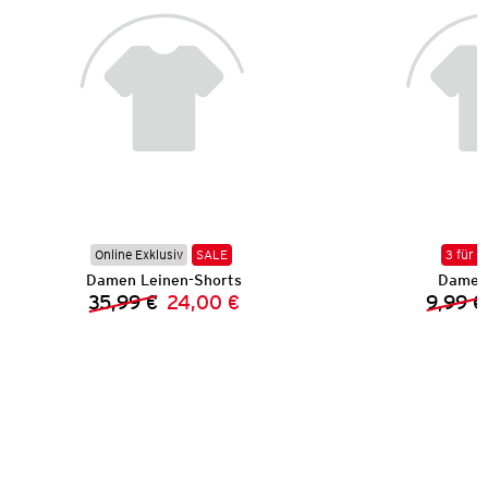
Online Exklusiv
SALE
3 für 2
Damen Leinen-Shorts
Damen 
35,99 €
24,00 €
9,99 €
Vorheriger Preis:
Neuer Preis: