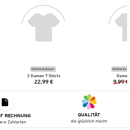
Online Exklusiv
Online Exkl
3 Damen T-Shirts
Damen 
22,99 €
9,99 €
Preis:
QUALITÄT
UF RECHNUNG
die glücklich macht
tere Zahlarten