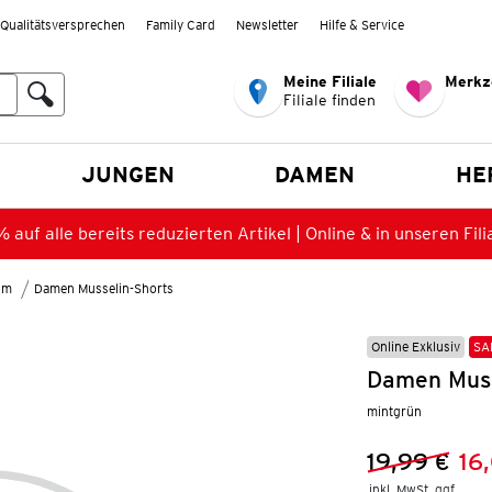
Qualitätsversprechen
Family Card
Newsletter
Hilfe & Service
Meine Filiale
Merkz
Filiale finden
en
JUNGEN
DAMEN
HE
 auf alle bereits reduzierten Artikel | Online & in unseren Fili
lm
Damen Musselin-Shorts
Online Exklusiv
SA
Damen Muss
mintgrün
19,99 €
16
Vorheriger 
Neuer Preis
inkl. MwSt. ggf.
