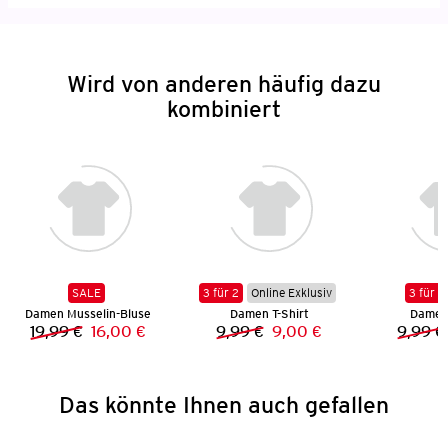
Wird von anderen häufig dazu
kombiniert
SALE
3 für 2
Online Exklusiv
3 für 2
Damen Musselin-Bluse
Damen T-Shirt
Damen 
19,99 €
16,00 €
9,99 €
9,00 €
9,99 €
Vorheriger Preis:
Neuer Preis:
Vorheriger Preis:
Neuer Preis:
Das könnte Ihnen auch gefallen