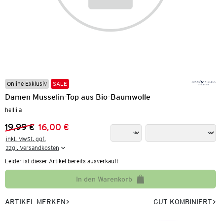
Online Exklusiv
SALE
Damen Musselin-Top aus Bio-Baumwolle
helllila
19,99 €
16,00 €
Vorheriger Preis:
Neuer Preis:
inkl. MwSt. ggf.

zzgl. Versandkosten
Leider ist dieser Artikel bereits ausverkauft
In den Warenkorb
ARTIKEL MERKEN
GUT KOMBINIERT