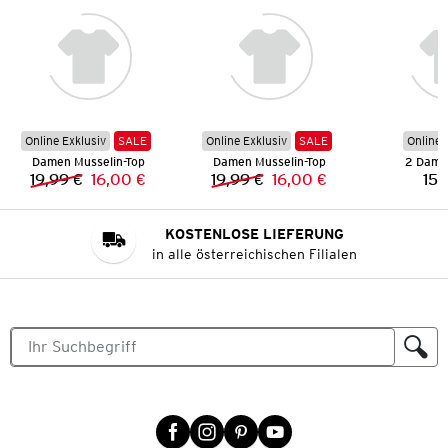
Online Exklusiv
SALE
Online Exklusiv
SALE
Online 
Damen Musselin-Top
Damen Musselin-Top
2 Dame
19,99 €
16,00 €
19,99 €
16,00 €
15,
Vorheriger Preis:
Neuer Preis:
Vorheriger Preis:
Neuer Preis:
KOSTENLOSE LIEFERUNG
in alle österreichischen Filialen