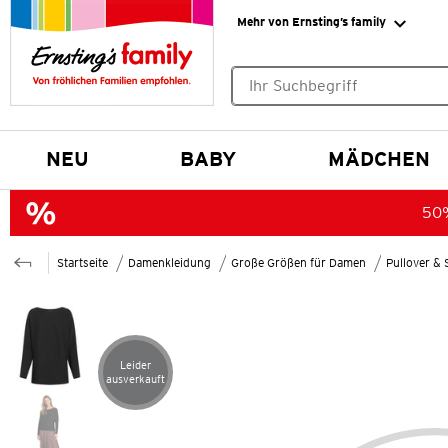
Mehr von Ernsting’s family
Keine Suchvorschläge gefund
NEU
BABY
MÄDCHEN
50%
Startseite
Damenkleidung
Große Größen für Damen
Pullover & 
Leider
Artikel leider ausverkauft
ausverkauft