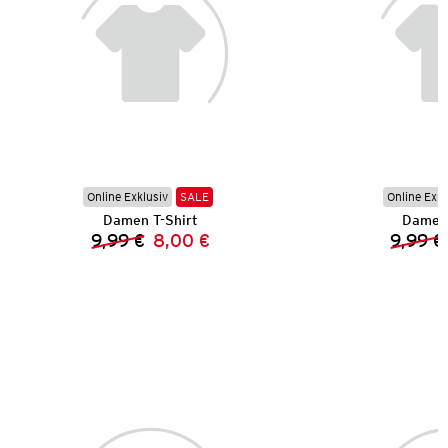
Online Exklusiv
SALE
Online Exkl
Damen T-Shirt
Damen 
9,99 €
8,00 €
9,99 €
Vorheriger Preis:
Neuer Preis: