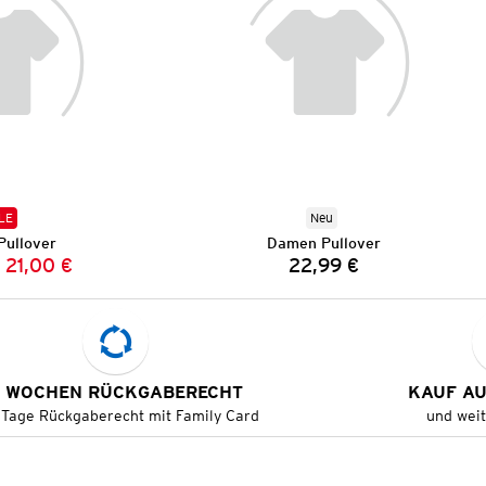
LE
Neu
ullover
Damen Pullover
21,00 €
22,99 €
Vorheriger Preis:
Neuer Preis:
Preis:
 WOCHEN RÜCKGABERECHT
KAUF A
 Tage Rückgaberecht mit Family Card
und wei