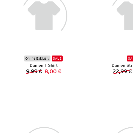
Online Exklusiv
SALE
SA
Damen T-Shirt
Damen Stri
9,99 €
8,00 €
22,99 €
Vorheriger Preis:
Neuer Preis: