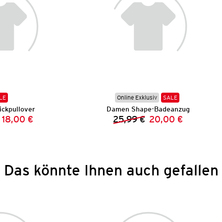
LE
Online Exklusiv
SALE
ckpullover
Damen Shape-Badeanzug
18,00 €
25,99 €
20,00 €
Vorheriger Preis:
Neuer Preis:
Vorheriger Preis:
Neuer Preis:
Das könnte Ihnen auch gefallen