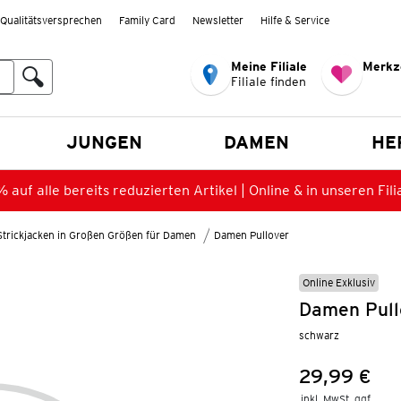
Qualitätsversprechen
Family Card
Newsletter
Hilfe & Service
Meine Filiale
Merkz
Filiale finden
en
JUNGEN
DAMEN
HE
 auf alle bereits reduzierten Artikel | Online & in unseren Fili
Strickjacken in Großen Größen für Damen
Damen Pullover
Online Exklusiv
Damen Pull
schwarz
29,99 €
Preis:
inkl. MwSt. ggf.
