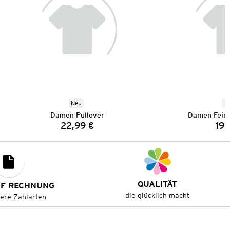
Neu
N
Damen Pullover
Damen Feins
22,99 €
19,
Preis:
QUALITÄT
UF RECHNUNG
die glücklich macht
tere Zahlarten