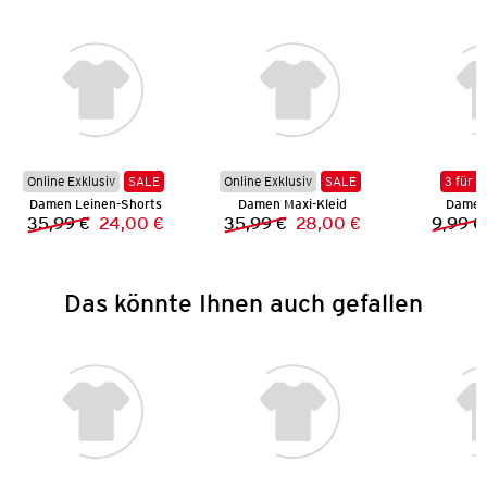
Online Exklusiv
SALE
Online Exklusiv
SALE
3 für 2
Damen Leinen-Shorts
Damen Maxi-Kleid
Damen 
35,99 €
24,00 €
35,99 €
28,00 €
9,99 €
Vorheriger Preis:
Neuer Preis:
Vorheriger Preis:
Neuer Preis:
Das könnte Ihnen auch gefallen