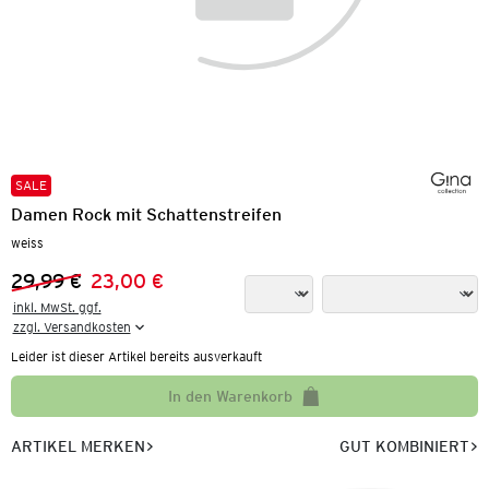
SALE
Damen Rock mit Schattenstreifen
weiss
29,99 €
23,00 €
Vorheriger Preis:
Neuer Preis:
inkl. MwSt. ggf.

zzgl. Versandkosten
Leider ist dieser Artikel bereits ausverkauft
In den Warenkorb
ARTIKEL MERKEN
GUT KOMBINIERT