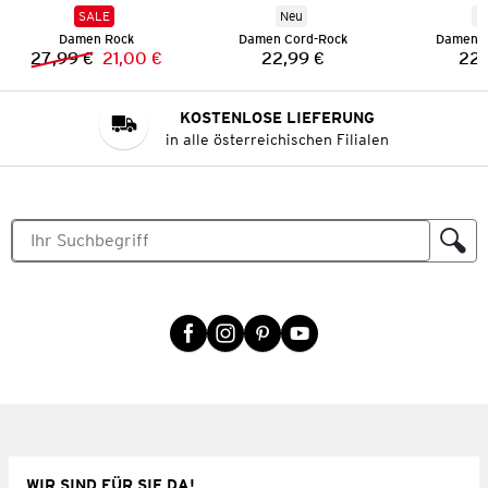
SALE
Neu
N
Damen Rock
Damen Cord-Rock
Damen C
27,99 €
21,00 €
22,99 €
22,
Vorheriger Preis:
Neuer Preis:
Preis:
KOSTENLOSE LIEFERUNG
in alle österreichischen Filialen
WIR SIND FÜR SIE DA!