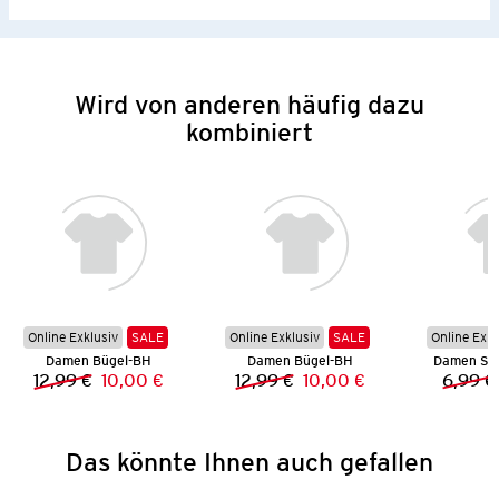
Wird von anderen häufig dazu
kombiniert
Online Exklusiv
SALE
Online Exklusiv
SALE
Online Exkl
Damen Bügel-BH
Damen Bügel-BH
Damen Sea
12,99 €
10,00 €
12,99 €
10,00 €
6,99 €
Vorheriger Preis:
Neuer Preis:
Vorheriger Preis:
Neuer Preis:
Das könnte Ihnen auch gefallen