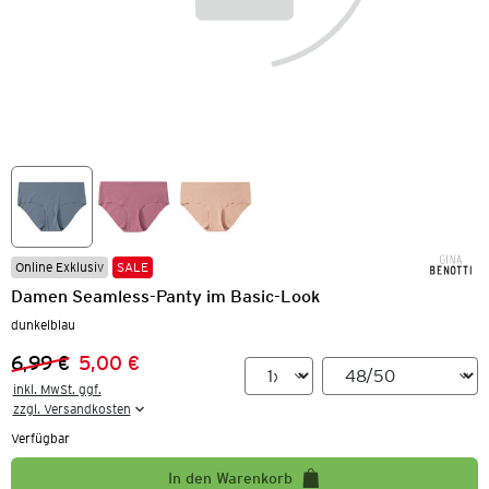
Online Exklusiv
SALE
Damen Seamless-Panty im Basic-Look
dunkelblau
6,99 €
5,00 €
Vorheriger Preis:
Neuer Preis:
inkl. MwSt. ggf.

zzgl. Versandkosten
Verfügbar
In den Warenkorb