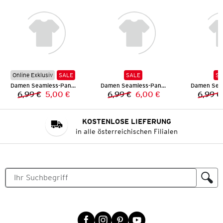
Online Exklusiv
SALE
SALE
SA
Damen Seamless-Panty
Damen Seamless-Panty
6,99 €
5,00 €
6,99 €
6,00 €
6,99 €
Vorheriger Preis:
Neuer Preis:
Vorheriger Preis:
Neuer Preis:
KOSTENLOSE LIEFERUNG
in alle österreichischen Filialen