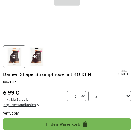
Damen Shape-Strumpfhose mit 40 DEN
make up
6,99 €
Preis:
inkl. MwSt. ggf.

zzgl. Versandkosten
Verfügbar
In den Warenkorb