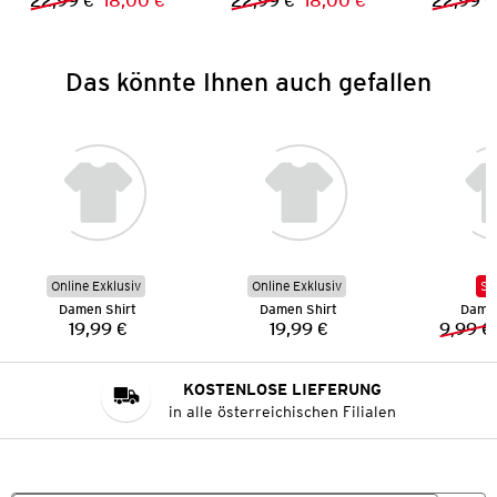
22,99 €
18,00 €
22,99 €
18,00 €
22,99 €
Vorheriger Preis:
Neuer Preis:
Vorheriger Preis:
Neuer Preis:
Das könnte Ihnen auch gefallen
Online Exklusiv
Online Exklusiv
SA
Damen Shirt
Damen Shirt
Damen
19,99 €
19,99 €
9,99 €
Preis:
Preis:
KOSTENLOSE LIEFERUNG
in alle österreichischen Filialen