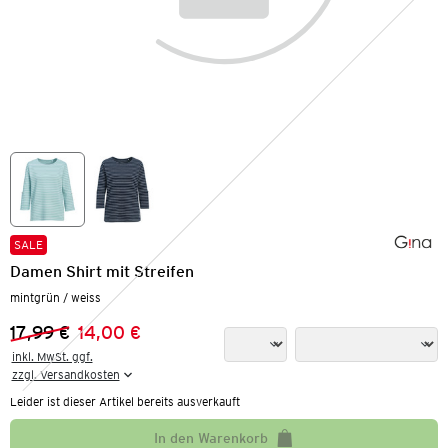
SALE
Damen Shirt mit Streifen
mintgrün / weiss
17,99 €
14,00 €
Vorheriger Preis:
Neuer Preis:
inkl. MwSt. ggf.

zzgl. Versandkosten
Leider ist dieser Artikel bereits ausverkauft
In den Warenkorb