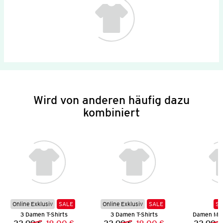
Wird von anderen häufig dazu
kombiniert
Online Exklusiv
SALE
Online Exklusiv
SALE
SA
3 Damen T-Shirts
3 Damen T-Shirts
Damen Mus