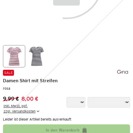
SALE
Damen Shirt mit Streifen
rosa
9,99 €
8,00 €
Vorheriger Preis:
Neuer Preis:
inkl. MwSt. ggf.

zzgl. Versandkosten
Leider ist dieser Artikel bereits ausverkauft
In den Warenkorb