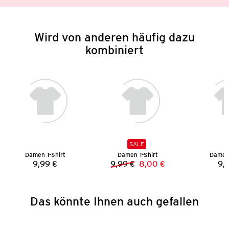
Wird von anderen häufig dazu
kombiniert
SALE
Damen T-Shirt
Damen T-Shirt
Damen 
9,99 €
9,99 €
8,00 €
9,
Preis:
Vorheriger Preis:
Neuer Preis:
Das könnte Ihnen auch gefallen