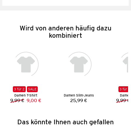
Wird von anderen häufig dazu
kombiniert
3 für 2
SALE
3 für 2
Damen T-Shirt
Damen Slim-Jeans
Damen 
9,99 €
9,00 €
25,99 €
9,99 €
Vorheriger Preis:
Neuer Preis:
Preis:
Das könnte Ihnen auch gefallen