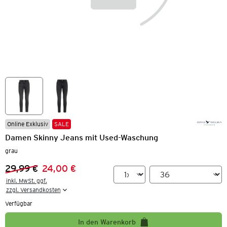
Online Exklusiv
SALE
Damen Skinny Jeans mit Used-Waschung
grau
29,99 €
24,00 €
Vorheriger Preis:
Neuer Preis:
inkl. MwSt. ggf.

zzgl. Versandkosten
Verfügbar
In den Warenkorb