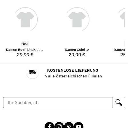
Neu
N
Damen Boyfriend-Jeans
Damen Culotte
Damen S
29,99 €
29,99 €
25,
Preis:
Preis:
KOSTENLOSE LIEFERUNG
in alle österreichischen Filialen