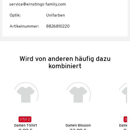
service@ernstings-family.com
Optik
:
Unifarben
Artikelnummer
:
8826810220
Wird von anderen häufig dazu
kombiniert
3 für 2
3 f
Damen T-Shirt
Damen Blouson
Damen 