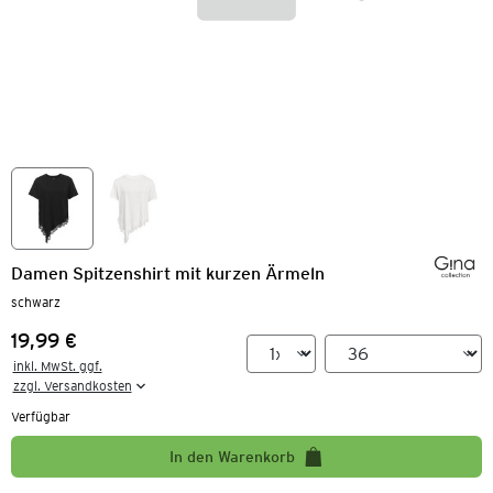
Damen Spitzenshirt mit kurzen Ärmeln
schwarz
19,99 €
Preis:
inkl. MwSt. ggf.

zzgl. Versandkosten
Verfügbar
In den Warenkorb