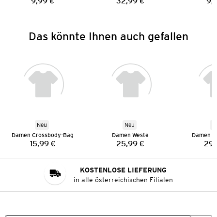
9,99 €
32,99 €
9,
Preis:
Preis:
Das könnte Ihnen auch gefallen
Neu
Neu
N
Damen Crossbody-Bag
Damen Weste
Damen S
15,99 €
25,99 €
29,
Preis:
Preis:
KOSTENLOSE LIEFERUNG
in alle österreichischen Filialen