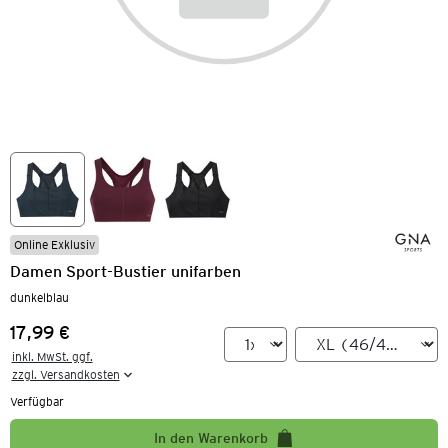
Online Exklusiv
Damen Sport-Bustier unifarben
dunkelblau
17,99 €
Preis:
inkl. MwSt. ggf.

zzgl. Versandkosten
Verfügbar
In den Warenkorb