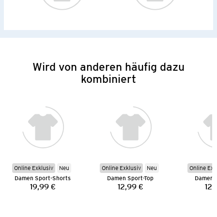
Wird von anderen häufig dazu
kombiniert
Online Exklusiv
Neu
Online Exklusiv
Neu
Online Exk
Damen Sport-Shorts
Damen Sport-Top
Damen S
19,99 €
12,99 €
12,
Preis:
Preis: