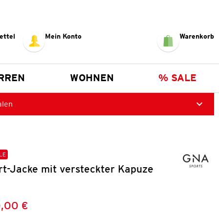
ettel
Mein Konto
Warenkorb
RREN
WOHNEN
% SALE
alen
LE
t-Jacke mit versteckter Kapuze
,00 €
Preis:
: