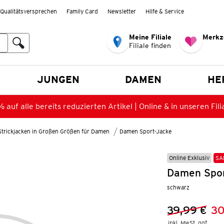
Qualitätsversprechen
Family Card
Newsletter
Hilfe & Service
Meine Filiale
Merkz
Filiale finden
en
JUNGEN
DAMEN
HE
 auf alle bereits reduzierten Artikel | Online & in unseren Fili
Strickjacken in Großen Größen für Damen
Damen Sport-Jacke
Online Exklusiv
SA
Damen Spor
schwarz
39,99 €
30
Vorheriger 
Neuer Preis
inkl. MwSt. ggf.
