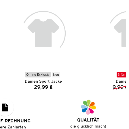
Online Exklusiv
Neu
3 für 2
Damen Sport-Jacke
Damen 
29,99 €
9,99 €
Preis:
QUALITÄT
UF RECHNUNG
die glücklich macht
tere Zahlarten