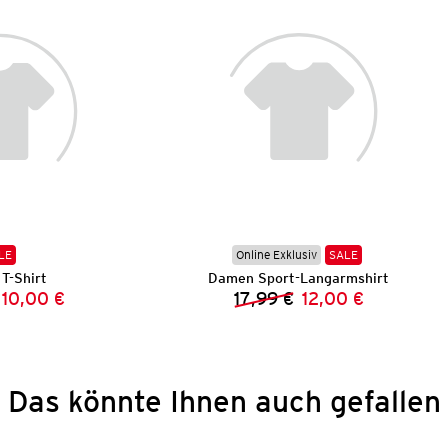
LE
Online Exklusiv
SALE
T-Shirt
Damen Sport-Langarmshirt
10,00 €
17,99 €
12,00 €
Vorheriger Preis:
Neuer Preis:
Vorheriger Preis:
Neuer Preis:
Das könnte Ihnen auch gefallen