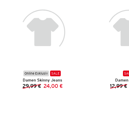
Online Exklusiv
SALE
SA
Damen Skinny Jeans
Damen 
29,99 €
24,00 €
12,99 €
Vorheriger Preis:
Neuer Preis: