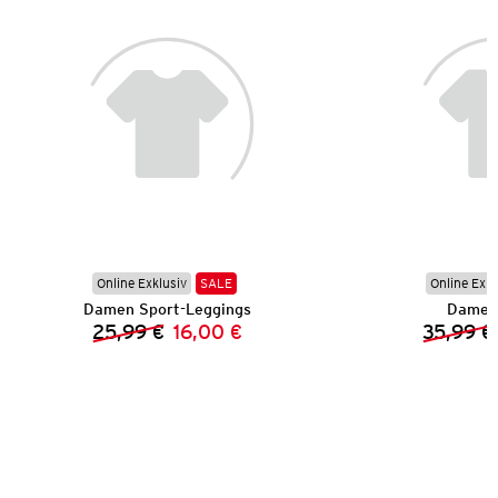
Online Exklusiv
SALE
Online Exkl
Damen Sport-Leggings
Damen
25,99 €
16,00 €
35,99 €
Vorheriger Preis:
Neuer Preis: