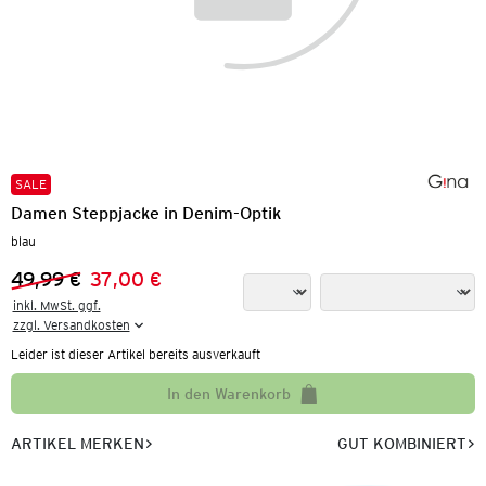
SALE
Damen Steppjacke in Denim-Optik
blau
49,99 €
37,00 €
Vorheriger Preis:
Neuer Preis:
inkl. MwSt. ggf.

zzgl. Versandkosten
Leider ist dieser Artikel bereits ausverkauft
In den Warenkorb
ARTIKEL MERKEN
GUT KOMBINIERT