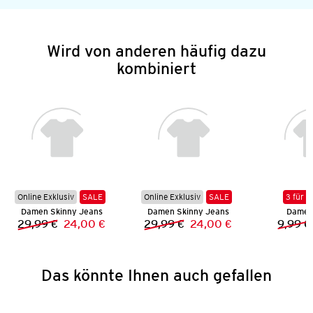
Wird von anderen häufig dazu
kombiniert
Online Exklusiv
SALE
Online Exklusiv
SALE
3 für 2
Damen Skinny Jeans
Damen Skinny Jeans
Damen 
29,99 €
24,00 €
29,99 €
24,00 €
9,99 €
Vorheriger Preis:
Neuer Preis:
Vorheriger Preis:
Neuer Preis:
Das könnte Ihnen auch gefallen