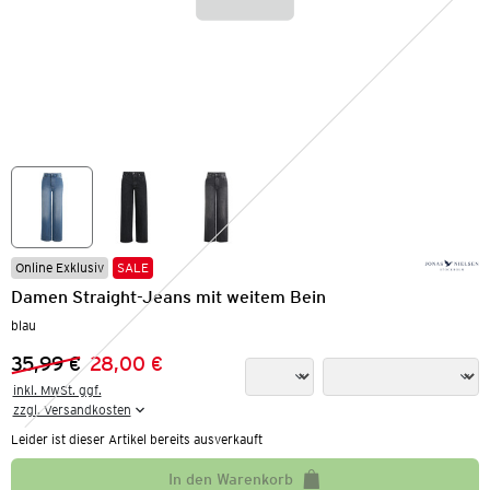
Online Exklusiv
SALE
Damen Straight-Jeans mit weitem Bein
blau
35,99 €
28,00 €
Vorheriger Preis:
Neuer Preis:
inkl. MwSt. ggf.

zzgl. Versandkosten
Leider ist dieser Artikel bereits ausverkauft
In den Warenkorb