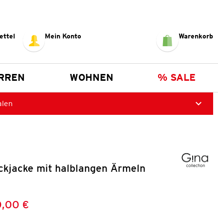
ettel
Mein Konto
Warenkorb
RREN
WOHNEN
% SALE
alen
ckjacke mit halblangen Ärmeln
,00 €
Preis:
: