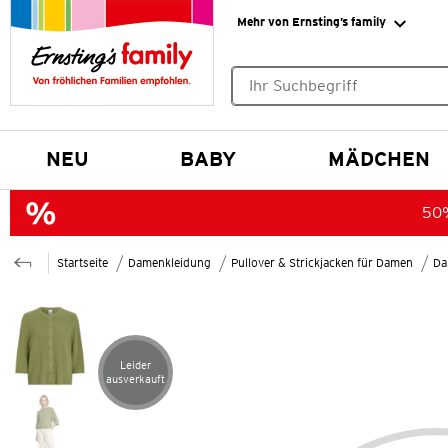
Mehr von Ernsting’s family
Keine Suchvorschläge gefund
NEU
BABY
MÄDCHEN
50%
Startseite
Damenkleidung
Pullover & Strickjacken für Damen
Da
Leider
Artikel leider ausverkauft
ausverkauft