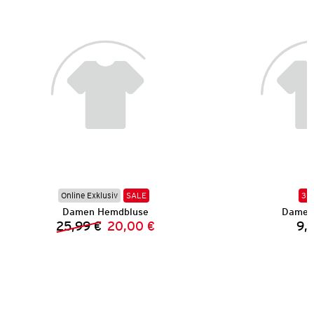
Online Exklusiv
SALE
3 f
Damen Hemdbluse
Damen 
25,99 €
20,00 €
9,
Vorheriger Preis:
Neuer Preis: