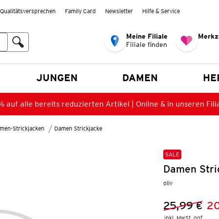
Qualitätsversprechen
Family Card
Newsletter
Hilfe & Service
Meine Filiale
Merkz
Filiale finden
en
JUNGEN
DAMEN
HE
 auf alle bereits reduzierten Artikel | Online & in unseren Fili
men-Strickjacken
Damen Strickjacke
SALE
Damen Stri
oliv
25,99 €
20
Vorheriger 
Neuer Preis
inkl. MwSt. ggf.
