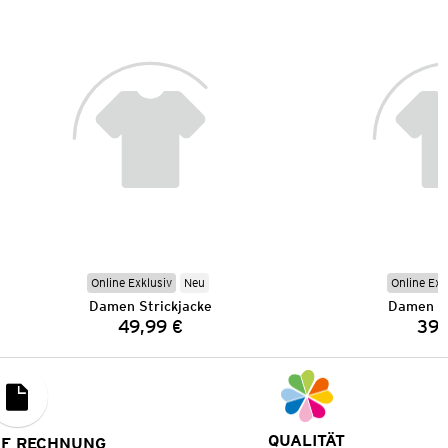
Online Exklusiv
Neu
Online Exk
Damen Strickjacke
Damen St
49,99 €
39,
Preis:
QUALITÄT
UF RECHNUNG