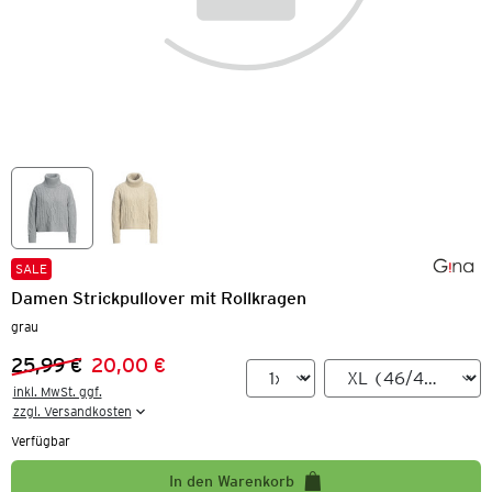
SALE
Damen Strickpullover mit Rollkragen
grau
25,99 €
20,00 €
Vorheriger Preis:
Neuer Preis:
inkl. MwSt. ggf.

zzgl. Versandkosten
Verfügbar
In den Warenkorb