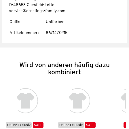
D-48653 Coesfeld-Lette
service@ernstings-family.com
Optik
:
Unifarben
Artikelnummer
:
8671470215
Wird von anderen häufig dazu
kombiniert
Online Exklusiv
SALE
Online Exklusiv
SALE
SA