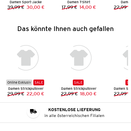
Damen Sport-Jacke
Damen T-Shirt
Damen
39,99 €
30,00 €
17,99 €
14,00 €
22,99 €
Vorheriger Preis:
Neuer Preis:
Vorheriger Preis:
Neuer Preis:
Das könnte Ihnen auch gefallen
Online Exklusiv
SALE
SALE
SA
Damen Strickpullover
Damen Strickpullover
Damen Str
29,99 €
22,00 €
22,99 €
18,00 €
22,99 €
Vorheriger Preis:
Neuer Preis:
Vorheriger Preis:
Neuer Preis:
KOSTENLOSE LIEFERUNG
in alle österreichischen Filialen