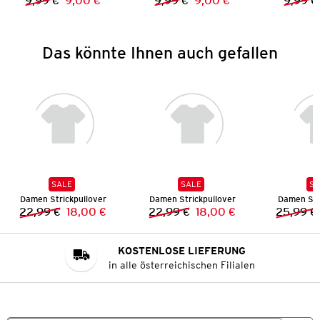
9,99 €
9,00 €
9,99 €
9,00 €
9,99 €
Vorheriger Preis:
Neuer Preis:
Vorheriger Preis:
Neuer Preis:
Das könnte Ihnen auch gefallen
SALE
SALE
SA
Damen Strickpullover
Damen Strickpullover
Damen Str
22,99 €
18,00 €
22,99 €
18,00 €
25,99 €
Vorheriger Preis:
Neuer Preis:
Vorheriger Preis:
Neuer Preis:
KOSTENLOSE LIEFERUNG
in alle österreichischen Filialen