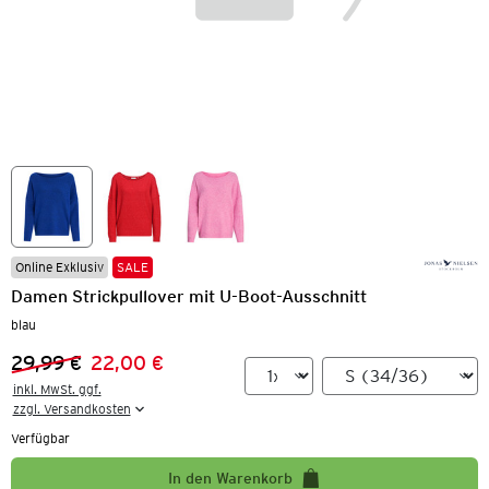
Online Exklusiv
SALE
Damen Strickpullover mit U-Boot-Ausschnitt
blau
29,99 €
22,00 €
Vorheriger Preis:
Neuer Preis:
inkl. MwSt. ggf.

zzgl. Versandkosten
Verfügbar
In den Warenkorb