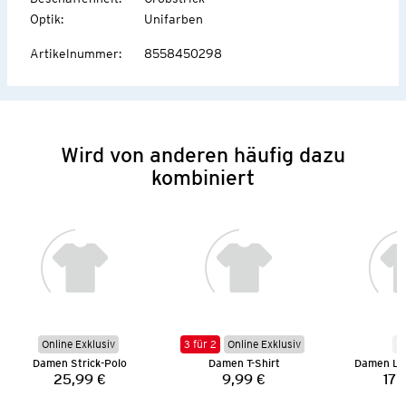
Optik
:
Unifarben
Artikelnummer
:
8558450298
Wird von anderen häufig dazu
kombiniert
Online Exklusiv
3 für 2
Online Exklusiv
N
Damen Strick-Polo
Damen T-Shirt
Damen La
25,99 €
9,99 €
17,
Preis:
Preis: