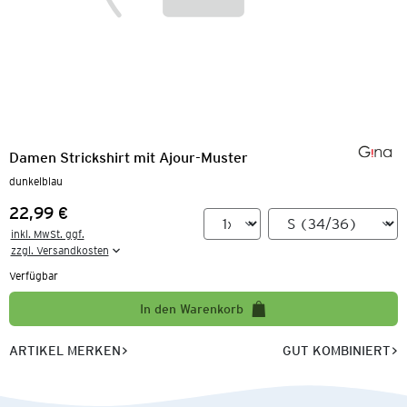
Damen Strickshirt mit Ajour-Muster
dunkelblau
22,99 €
Preis:
inkl. MwSt. ggf.

zzgl. Versandkosten
Verfügbar
In den Warenkorb
ARTIKEL MERKEN
GUT KOMBINIERT