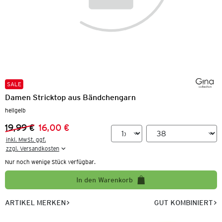
SALE
Damen Stricktop aus Bändchengarn
hellgelb
19,99 €
16,00 €
Vorheriger Preis:
Neuer Preis:
inkl. MwSt. ggf.

zzgl. Versandkosten
Nur noch wenige Stück verfügbar.
In den Warenkorb
ARTIKEL MERKEN
GUT KOMBINIERT