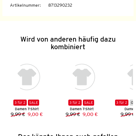
Artikelnummer
:
8713290232
Wird von anderen häufig dazu
kombiniert
3 für 2
SALE
3 für 2
SALE
3 für 2
Onl
Damen T-Shirt
Damen T-Shirt
Damen 
9,99 €
9,00 €
9,99 €
9,00 €
9,99 €
Vorheriger Preis:
Neuer Preis:
Vorheriger Preis:
Neuer Preis: