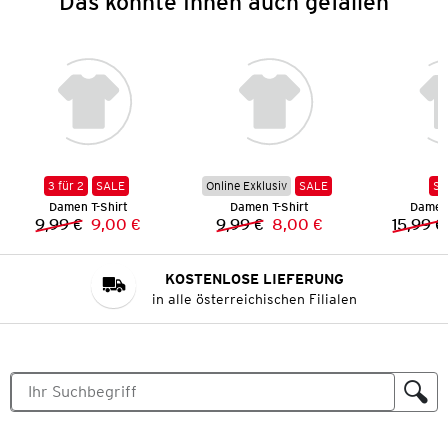
Das könnte Ihnen auch gefallen
3 für 2
SALE
Online Exklusiv
SALE
SA
Damen T-Shirt
Damen T-Shirt
Damen 
9,99 €
9,00 €
9,99 €
8,00 €
15,99 €
Vorheriger Preis:
Neuer Preis:
Vorheriger Preis:
Neuer Preis:
KOSTENLOSE LIEFERUNG
in alle österreichischen Filialen