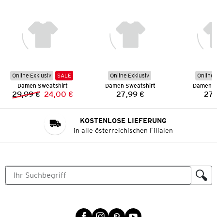
Online Exklusiv
SALE
Online Exklusiv
Online 
Damen Sweatshirt
Damen Sweatshirt
Damen S
29,99 €
24,00 €
27,99 €
27,
Vorheriger Preis:
Neuer Preis:
Preis:
KOSTENLOSE LIEFERUNG
in alle österreichischen Filialen