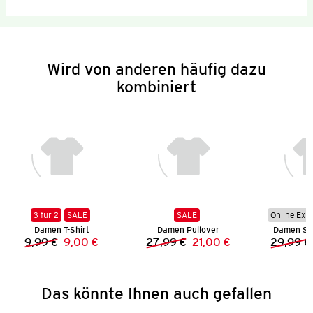
Wird von anderen häufig dazu
kombiniert
3 für 2
SALE
SALE
Online Exkl
Damen T-Shirt
Damen Pullover
Damen Sk
9,99 €
9,00 €
27,99 €
21,00 €
29,99 €
Vorheriger Preis:
Neuer Preis:
Vorheriger Preis:
Neuer Preis:
Das könnte Ihnen auch gefallen