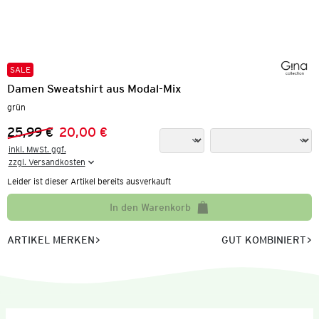
SALE
Damen Sweatshirt aus Modal-Mix
grün
25,99 €
20,00 €
Vorheriger Preis:
Neuer Preis:
inkl. MwSt. ggf.

zzgl. Versandkosten
Leider ist dieser Artikel bereits ausverkauft
In den Warenkorb
ARTIKEL MERKEN
GUT KOMBINIERT