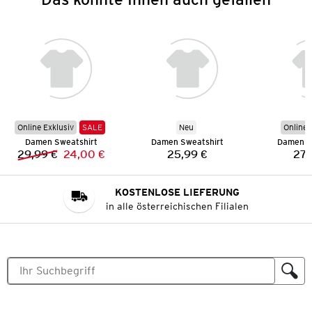
Online Exklusiv
SALE
Neu
Online 
Damen Sweatshirt
Damen Sweatshirt
Damen S
29,99 €
24,00 €
25,99 €
27,
Vorheriger Preis:
Neuer Preis:
Preis:
KOSTENLOSE LIEFERUNG
in alle österreichischen Filialen