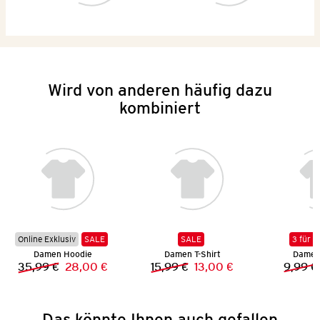
Wird von anderen häufig dazu
kombiniert
Online Exklusiv
SALE
SALE
3 für 2
Damen Hoodie
Damen T-Shirt
Damen 
35,99 €
28,00 €
15,99 €
13,00 €
9,99 €
Vorheriger Preis:
Neuer Preis:
Vorheriger Preis:
Neuer Preis:
Das könnte Ihnen auch gefallen