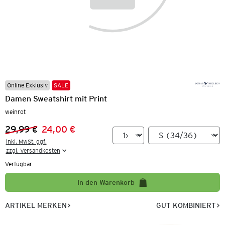
Online Exklusiv
SALE
Damen Sweatshirt mit Print
weinrot
29,99 €
24,00 €
Vorheriger Preis:
Neuer Preis:
inkl. MwSt. ggf.

zzgl. Versandkosten
Verfügbar
In den Warenkorb
ARTIKEL MERKEN
GUT KOMBINIERT