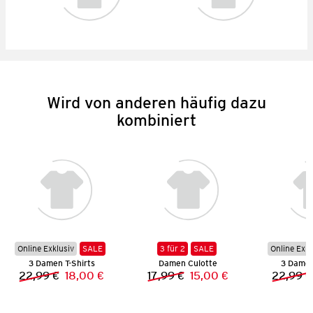
Wird von anderen häufig dazu
kombiniert
Online Exklusiv
SALE
3 für 2
SALE
Online Exkl
3 Damen T-Shirts
Damen Culotte
3 Damen
22,99 €
18,00 €
17,99 €
15,00 €
22,99 €
Vorheriger Preis:
Neuer Preis:
Vorheriger Preis:
Neuer Preis: