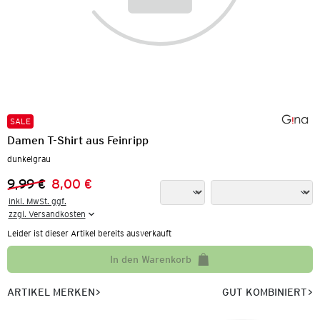
SALE
Damen T-Shirt aus Feinripp
dunkelgrau
9,99 €
8,00 €
Vorheriger Preis:
Neuer Preis:
inkl. MwSt. ggf.

zzgl. Versandkosten
Leider ist dieser Artikel bereits ausverkauft
In den Warenkorb
ARTIKEL MERKEN
GUT KOMBINIERT