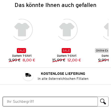
Das könnte Ihnen auch gefallen
SALE
SALE
Online Exkl
Damen T-Shirt
Damen T-Shirt
Damen 
9,99 €
8,00 €
15,99 €
12,00 €
9,99 €
Vorheriger Preis:
Neuer Preis:
Vorheriger Preis:
Neuer Preis:
KOSTENLOSE LIEFERUNG
in alle österreichischen Filialen