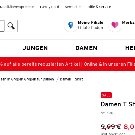
Qualitätsversprechen
Family Card
Newsletter
Hilfe & Service
Meine Filiale
Merkz
Filiale finden
en
JUNGEN
DAMEN
HE
 auf alle bereits reduzierten Artikel | Online & in unseren Fili
lusen in Großen Größen für Damen
Damen T-Shirt
SALE
Damen T-Shi
hellblau
9,99 €
8,0
Vorheriger 
Neuer Preis
inkl. MwSt. ggf.
