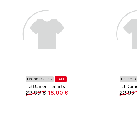
Online Exklusiv
SALE
Online Exkl
3 Damen T-Shirts
3 Damen
22,99 €
18,00 €
22,99 €
Vorheriger Preis:
Neuer Preis: