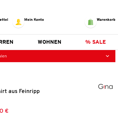
ettel
Mein Konto
Warenkorb
RREN
WOHNEN
% SALE
alen
rt aus Feinripp
0 €
Preis:
: