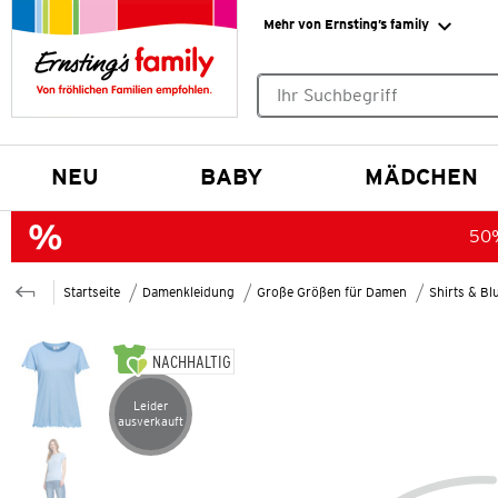
Mehr von Ernsting’s family
Keine Suchvorschläge gefund
NEU
BABY
MÄDCHEN
50%
Startseite
Damenkleidung
Große Größen für Damen
Shirts & B
NACHHALTIG
Leider
Artikel leider ausverkauft
ausverkauft