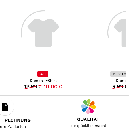
SALE
Online Exkl
Damen T-Shirt
Damen 
12,99 €
10,00 €
9,99 €
Vorheriger Preis:
Neuer Preis:
QUALITÄT
UF RECHNUNG
die glücklich macht
tere Zahlarten