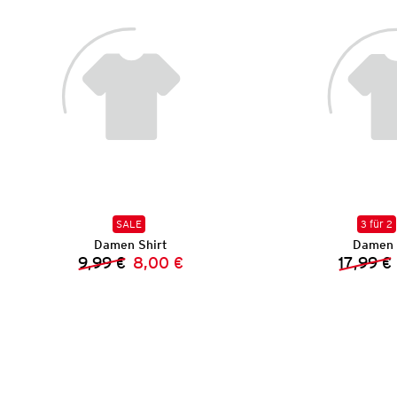
SALE
3 für 2
Damen Shirt
Damen 
9,99 €
8,00 €
17,99 €
Vorheriger Preis:
Neuer Preis: