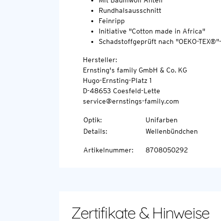
Mit Baumwoll-Anteil
Rundhalsausschnitt
Feinripp
Initiative "Cotton made in Africa"
Schadstoffgeprüft nach "OEKO-TEX®"
Hersteller:
Ernsting's family GmbH & Co. KG
Hugo-Ernsting-Platz 1
D-48653 Coesfeld-Lette
service@ernstings-family.com
Optik
:
Unifarben
Details
:
Wellenbündchen
Artikelnummer
:
8708050292
Zertifikate & Hinweise