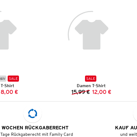
usiv
SALE
SALE
T-Shirt
Damen T-Shirt
8,00 €
15,99 €
12,00 €
Vorheriger Preis:
Neuer Preis:
Vorheriger Preis:
Neuer Preis:
 WOCHEN RÜCKGABERECHT
KAUF A
 Tage Rückgaberecht mit Family Card
und wei