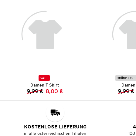
SALE
Online Exkl
Damen T-Shirt
Damen 
9,99 €
8,00 €
9,99 €
Vorheriger Preis:
Neuer Preis:
KOSTENLOSE LIEFERUNG
4
in alle österreichischen Filialen
100