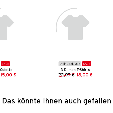
SALE
Online Exklusiv
SALE
Culotte
3 Damen T-Shirts
15,00 €
22,99 €
18,00 €
Vorheriger Preis:
Neuer Preis:
Vorheriger Preis:
Neuer Preis:
Das könnte Ihnen auch gefallen