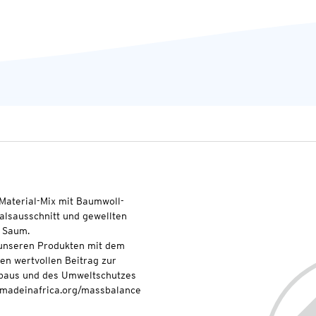
Material-Mix mit Baumwoll-
halsausschnitt und gewellten
m Saum.
t unseren Produkten mit dem
nen wertvollen Beitrag zur
baus und des Umweltschutzes
onmadeinafrica.org/massbalance