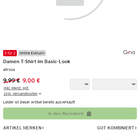
3 für 2
Online Exklusiv
Damen T-Shirt im Basic-Look
altrosa
9,99 €
9,00 €
Vorheriger Preis:
Neuer Preis:
inkl. MwSt. ggf.

zzgl. Versandkosten
Leider ist dieser Artikel bereits ausverkauft
In den Warenkorb
ARTIKEL MERKEN
GUT KOMBINIERT