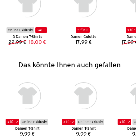
Online Exklusiv
SALE
3 für 2
3 für 2
3 Damen T-Shirts
Damen Culotte
Damen 
22,99 €
18,00 €
17,99 €
17,99 €
Vorheriger Preis:
Neuer Preis:
Preis:
Das könnte Ihnen auch gefallen
3 für 2
Online Exklusiv
3 für 2
Online Exklusiv
3 für 2
Onl
Damen T-Shirt
Damen T-Shirt
Damen 
9,99 €
9,99 €
9,
Preis:
Preis: