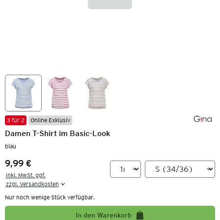
3 für 2
Online Exklusiv
Damen T-Shirt im Basic-Look
blau
9,99 €
Preis:
inkl. MwSt. ggf.

zzgl. Versandkosten
Nur noch wenige Stück verfügbar.
In den Warenkorb