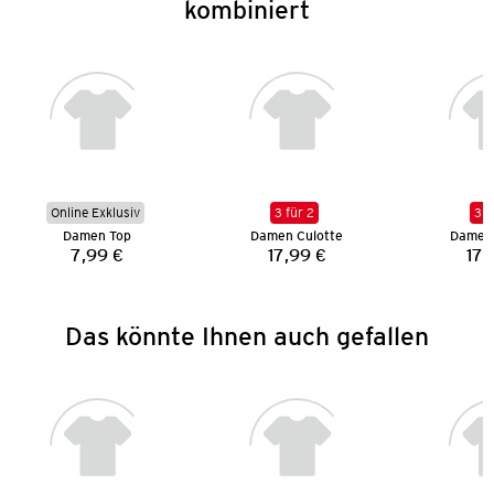
kombiniert
Online Exklusiv
3 für 2
3 f
Damen Top
Damen Culotte
Damen 
7,99 €
17,99 €
17,
Preis:
Preis:
Das könnte Ihnen auch gefallen