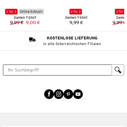
3 für 2
Online Exklusiv
3 für 2
3 für 2
Damen T-Shirt
Damen T-Shirt
Damen 
9,99 €
9,00 €
9,99 €
9,99 €
Vorheriger Preis:
Neuer Preis:
Preis:
KOSTENLOSE LIEFERUNG
in alle österreichischen Filialen