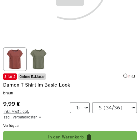
3 für 2
Online Exklusiv
Damen T-Shirt im Basic-Look
braun
9,99 €
Preis:
inkl. MwSt. ggf.

zzgl. Versandkosten
Verfügbar
In den Warenkorb