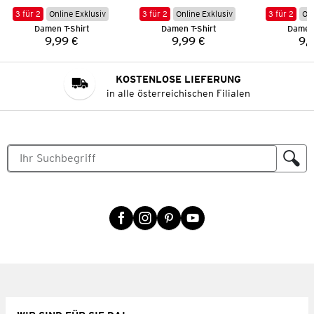
3 für 2
Online Exklusiv
3 für 2
Online Exklusiv
3 für 2
Onl
Damen T-Shirt
Damen T-Shirt
Damen 
9,99 €
9,99 €
9,
Preis:
Preis:
KOSTENLOSE LIEFERUNG
in alle österreichischen Filialen