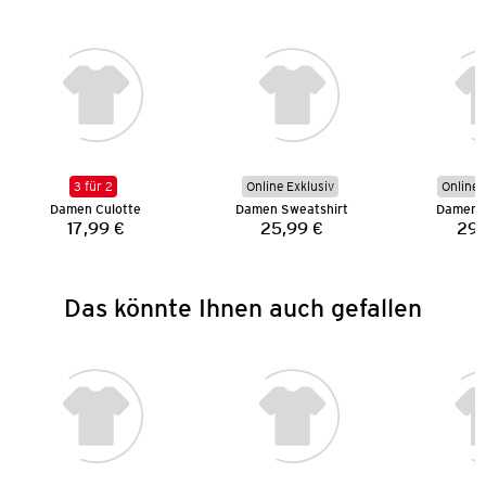
3 für 2
Online Exklusiv
Online 
Damen Culotte
Damen Sweatshirt
Damen 
17,99 €
25,99 €
29,
Preis:
Preis:
Das könnte Ihnen auch gefallen