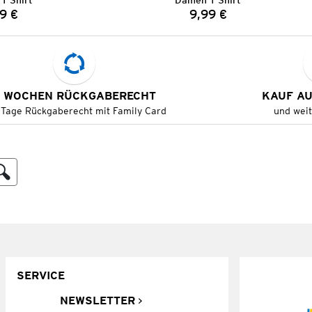
T-Shirt
Damen T-Shirt
9 €
9,99 €
Preis:
Preis:
 WOCHEN RÜCKGABERECHT
KAUF A
 Tage Rückgaberecht mit Family Card
und wei
SERVICE
NEWSLETTER