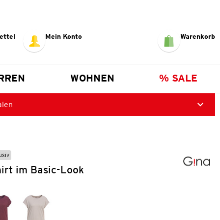
ettel
Mein Konto
Warenkorb
RREN
WOHNEN
% SALE
alen
usiv
irt im Basic-Look