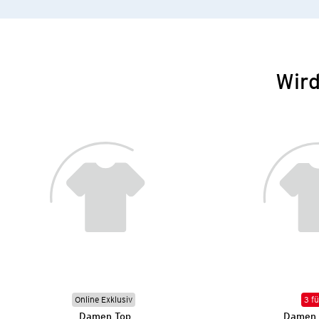
Wird
Online Exklusiv
3 fü
Damen Top
Damen 