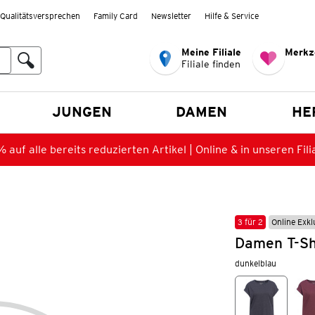
Qualitätsversprechen
Family Card
Newsletter
Hilfe & Service
Meine Filiale
Merkz
Filiale finden
en
JUNGEN
DAMEN
HE
 auf alle bereits reduzierten Artikel | Online & in unseren Fili
3 für 2
Online Exkl
Damen T-Sh
dunkelblau