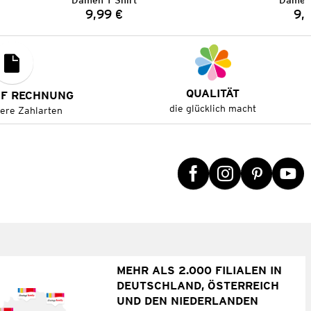
Damen T-Shirt
Damen 
9,99 €
9,
Preis:
QUALITÄT
UF RECHNUNG
die glücklich macht
tere Zahlarten
MEHR ALS 2.000 FILIALEN IN
DEUTSCHLAND, ÖSTERREICH
UND DEN NIEDERLANDEN