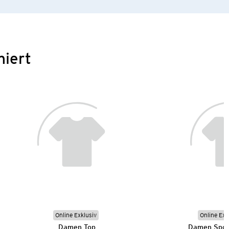
niert
Online Exklusiv
Online Exk
Damen Top
Damen Spor