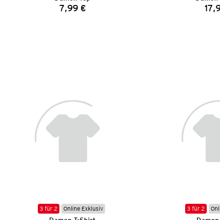
7,99 €
17,
Preis:
3 für 2
Online Exklusiv
3 für 2
Onl