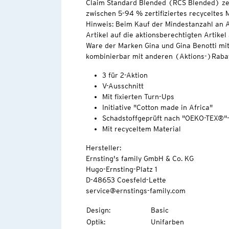
Claim Standard Blended (RCS Blended) zert
zwischen 5-94 % zertifiziertes recyceltes M
Hinweis: Beim Kauf der Mindestanzahl an A
Artikel auf die aktionsberechtigten Artikel
Ware der Marken Gina und Gina Benotti mit
kombinierbar mit anderen (Aktions-)Rabat
3 für 2-Aktion
V-Ausschnitt
Mit fixierten Turn-Ups
Initiative "Cotton made in Africa"
Schadstoffgeprüft nach "OEKO-TEX®"
Mit recyceltem Material
Hersteller:
Ernsting's family GmbH & Co. KG
Hugo-Ernsting-Platz 1
D-48653 Coesfeld-Lette
service@ernstings-family.com
Design
:
Basic
Optik
:
Unifarben