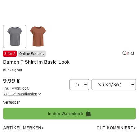
3 für 2
Online Exklusiv
Damen T-Shirt im Basic-Look
dunkelgrau
9,99 €
Preis:
inkl. MwSt. ggf.

zzgl. Versandkosten
Verfügbar
In den Warenkorb
ARTIKEL MERKEN
GUT KOMBINIERT