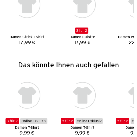
3 für 2
Damen Strick-T-Shirt
Damen Culotte
Damen Wid
17,99 €
17,99 €
22,
Preis:
Preis:
Das könnte Ihnen auch gefallen
3 für 2
Online Exklusiv
3 für 2
Online Exklusiv
3 für 2
Onl
Damen T-Shirt
Damen T-Shirt
Damen 
9,99 €
9,99 €
9,
Preis:
Preis: