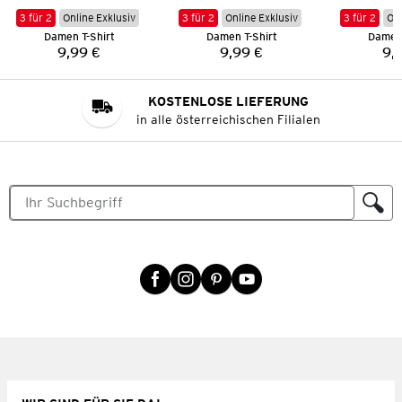
3 für 2
Online Exklusiv
3 für 2
Online Exklusiv
3 für 2
Onl
Damen T-Shirt
Damen T-Shirt
Damen 
9,99 €
9,99 €
9,
Preis:
Preis:
KOSTENLOSE LIEFERUNG
in alle österreichischen Filialen