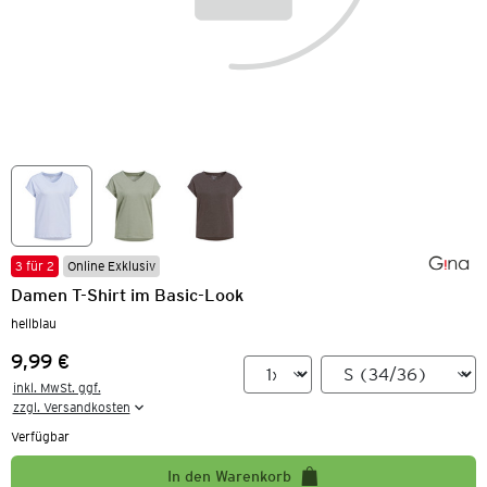
3 für 2
Online Exklusiv
Damen T-Shirt im Basic-Look
hellblau
9,99 €
Preis:
inkl. MwSt. ggf.

zzgl. Versandkosten
Verfügbar
In den Warenkorb