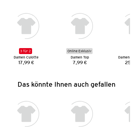
3 für 2
Online Exklusiv
Damen Culotte
Damen Top
Damen S
17,99 €
7,99 €
25,
Preis:
Preis:
Das könnte Ihnen auch gefallen