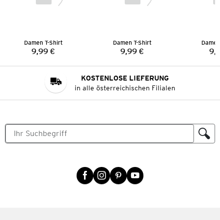
Damen T-Shirt
Damen T-Shirt
Damen 
9,99 €
9,99 €
9,
Preis:
Preis:
KOSTENLOSE LIEFERUNG
in alle österreichischen Filialen