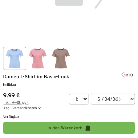
Damen T-Shirt im Basic-Look
hellblau
9,99 €
Preis:
inkl. MwSt. ggf.

zzgl. Versandkosten
Verfügbar
In den Warenkorb