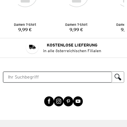
Damen T-Shirt
Damen T-Shirt
Damen 
9,99 €
9,99 €
9,
Preis:
Preis:
KOSTENLOSE LIEFERUNG
in alle österreichischen Filialen