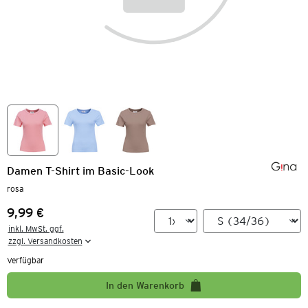
Damen T-Shirt im Basic-Look
rosa
9,99 €
Preis:
inkl. MwSt. ggf.

zzgl. Versandkosten
Verfügbar
In den Warenkorb