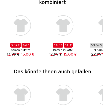
kombiniert
3 für 2
SALE
3 für 2
SALE
Online Exkl
Damen Culotte
Damen Culotte
3 Damen
17,99 €
15,00 €
17,99 €
15,00 €
22,99 €
Vorheriger Preis:
Neuer Preis:
Vorheriger Preis:
Neuer Preis:
Das könnte Ihnen auch gefallen