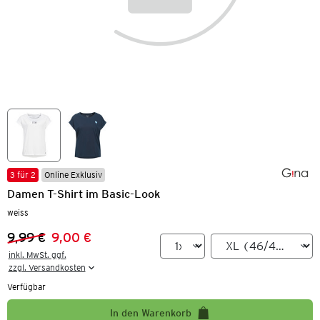
3 für 2
Online Exklusiv
Damen T-Shirt im Basic-Look
weiss
9,99 €
9,00 €
Vorheriger Preis:
Neuer Preis:
inkl. MwSt. ggf.

zzgl. Versandkosten
Verfügbar
In den Warenkorb