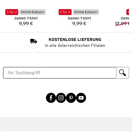
3 für 2
Online Exklusiv
3 für 2
Online Exklusiv
SA
Damen T-Shirt
Damen T-Shirt
Damen 
9,99 €
9,99 €
12,99 €
Preis:
Preis:
KOSTENLOSE LIEFERUNG
in alle österreichischen Filialen