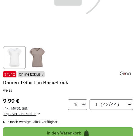
3 für 2
Online Exklusiv
Damen T-Shirt im Basic-Look
weiss
9,99 €
Preis:
inkl. MwSt. ggf.

zzgl. Versandkosten
Nur noch wenige Stück verfügbar.
In den Warenkorb