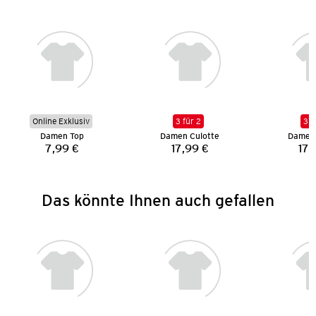
Online Exklusiv
3 für 2
3 f
Damen Top
Damen Culotte
Damen 
7,99 €
17,99 €
17,
Preis:
Preis:
Das könnte Ihnen auch gefallen