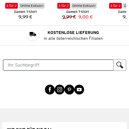
3 für 2
Online Exklusiv
3 für 2
Online Exklusiv
3 für 2
Onl
Damen T-Shirt
Damen T-Shirt
Damen 
9,99 €
9,99 €
9,00 €
9,
Preis:
Vorheriger Preis:
Neuer Preis:
KOSTENLOSE LIEFERUNG
in alle österreichischen Filialen