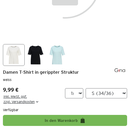
Damen T-Shirt in gerippter Struktur
weiss
9,99 €
Preis:
inkl. MwSt. ggf.

zzgl. Versandkosten
Verfügbar
In den Warenkorb