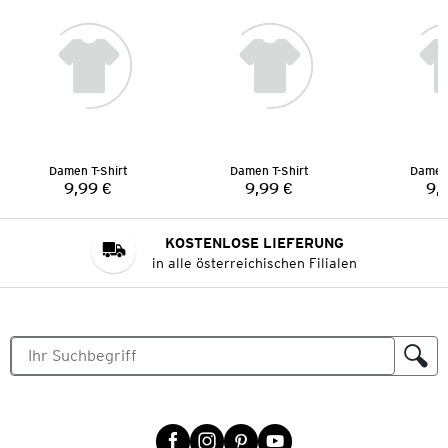
Damen T-Shirt
Damen T-Shirt
Damen 
9,99 €
9,99 €
9,
Preis:
Preis:
KOSTENLOSE LIEFERUNG
in alle österreichischen Filialen