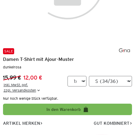
SALE
Damen T-Shirt mit Ajour-Muster
dunkelrosa
15,99 €
12,00 €
Vorheriger Preis:
Neuer Preis:
inkl. MwSt. ggf.

zzgl. Versandkosten
Nur noch wenige Stück verfügbar.
In den Warenkorb
ARTIKEL MERKEN
GUT KOMBINIERT