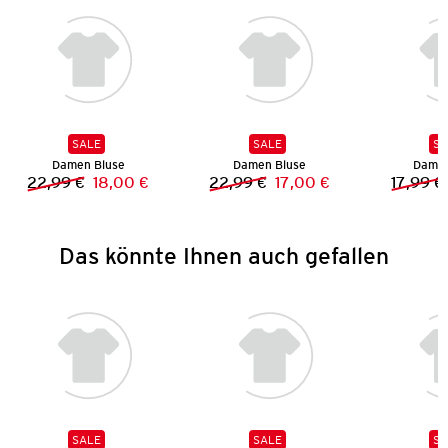
SALE
SALE
SA
Damen Bluse
Damen Bluse
Damen
22,99 €
18,00 €
22,99 €
17,00 €
17,99 €
Vorheriger Preis:
Neuer Preis:
Vorheriger Preis:
Neuer Preis:
Das könnte Ihnen auch gefallen
SALE
SALE
SA