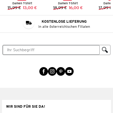
Damen T-Shirt
Damen T-Shirt
Damen 
15,99 €
13,00 €
18,99 €
16,00 €
17,99 €
Vorheriger Preis:
Neuer Preis:
Vorheriger Preis:
Neuer Preis:
KOSTENLOSE LIEFERUNG
in alle österreichischen Filialen
WIR SIND FÜR SIE DA!