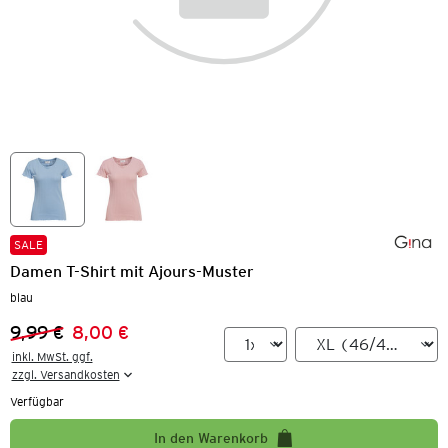
SALE
Damen T-Shirt mit Ajours-Muster
blau
9,99 €
8,00 €
Vorheriger Preis:
Neuer Preis:
inkl. MwSt. ggf.

zzgl. Versandkosten
Verfügbar
In den Warenkorb