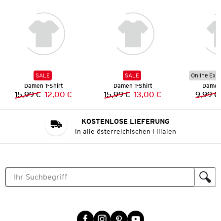
SALE
SALE
Online Exkl
Damen T-Shirt
Damen T-Shirt
Damen 
15,99 €
12,00 €
15,99 €
13,00 €
9,99 €
Vorheriger Preis:
Neuer Preis:
Vorheriger Preis:
Neuer Preis:
KOSTENLOSE LIEFERUNG
in alle österreichischen Filialen