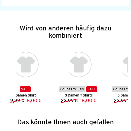
Wird von anderen häufig dazu
kombiniert
SALE
Online Exklusiv
SALE
Online Exkl
Damen Shirt
3 Damen T-Shirts
3 Damen
9,99 €
8,00 €
22,99 €
18,00 €
22,99 €
Vorheriger Preis:
Neuer Preis:
Vorheriger Preis:
Neuer Preis:
Das könnte Ihnen auch gefallen