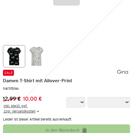
SALE
Damen T-Shirt mit Allover-Print
nachtblau
12,99 €
10,00 €
Vorheriger Preis:
Neuer Preis:
inkl. MwSt. ggf.

zzgl. Versandkosten
Leider ist dieser Artikel bereits ausverkauft
In den Warenkorb