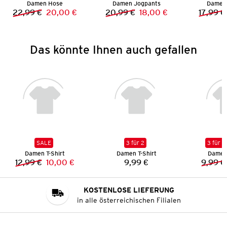
Damen Hose
Damen Jogpants
Damen 
22,99 €
20,00 €
20,99 €
18,00 €
17,99 €
Vorheriger Preis:
Neuer Preis:
Vorheriger Preis:
Neuer Preis:
Das könnte Ihnen auch gefallen
SALE
3 für 2
3 für 2
Damen T-Shirt
Damen T-Shirt
Damen 
12,99 €
10,00 €
9,99 €
9,99 €
Vorheriger Preis:
Neuer Preis:
Preis:
KOSTENLOSE LIEFERUNG
in alle österreichischen Filialen