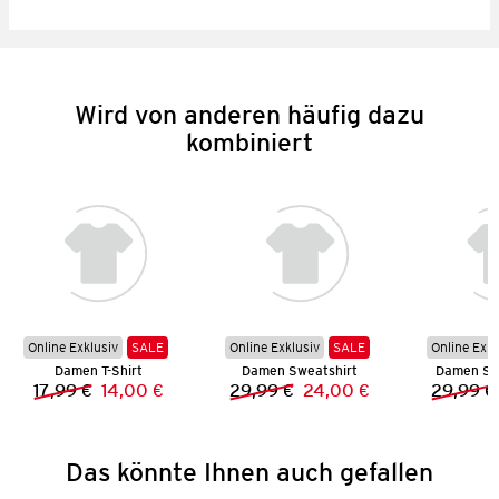
Wird von anderen häufig dazu
kombiniert
Online Exklusiv
SALE
Online Exklusiv
SALE
Online Exkl
Damen T-Shirt
Damen Sweatshirt
Damen Sk
17,99 €
14,00 €
29,99 €
24,00 €
29,99 €
Vorheriger Preis:
Neuer Preis:
Vorheriger Preis:
Neuer Preis:
Das könnte Ihnen auch gefallen