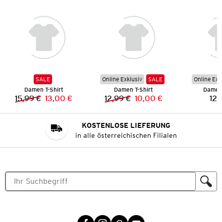
SALE
Online Exklusiv
SALE
Online Exk
Damen T-Shirt
Damen T-Shirt
Damen 
15,99 €
13,00 €
12,99 €
10,00 €
12,
Vorheriger Preis:
Neuer Preis:
Vorheriger Preis:
Neuer Preis:
KOSTENLOSE LIEFERUNG
in alle österreichischen Filialen