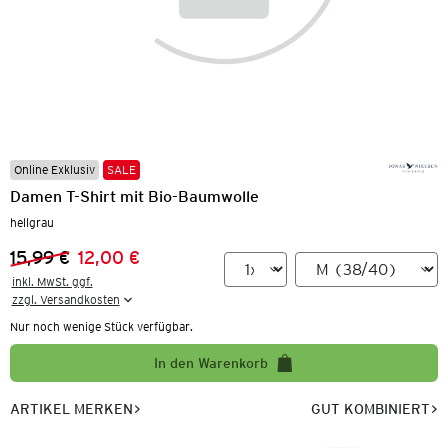
Online Exklusiv
SALE
Damen T-Shirt mit Bio-Baumwolle
hellgrau
15,99 €
12,00 €
Vorheriger Preis:
Neuer Preis:
inkl. MwSt. ggf.

zzgl. Versandkosten
Nur noch wenige Stück verfügbar.
In den Warenkorb
ARTIKEL MERKEN
GUT KOMBINIERT