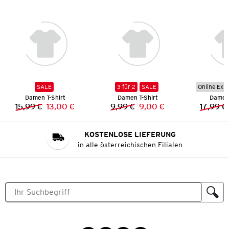
SALE
3 für 2
SALE
Online Exkl
Damen T-Shirt
Damen T-Shirt
Damen 
15,99 €
13,00 €
9,99 €
9,00 €
17,99 €
Vorheriger Preis:
Neuer Preis:
Vorheriger Preis:
Neuer Preis:
KOSTENLOSE LIEFERUNG
in alle österreichischen Filialen