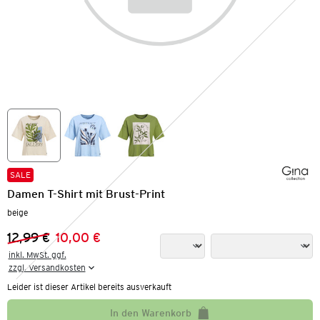
SALE
Damen T-Shirt mit Brust-Print
beige
12,99 €
10,00 €
Vorheriger Preis:
Neuer Preis:
inkl. MwSt. ggf.

zzgl. Versandkosten
Leider ist dieser Artikel bereits ausverkauft
In den Warenkorb