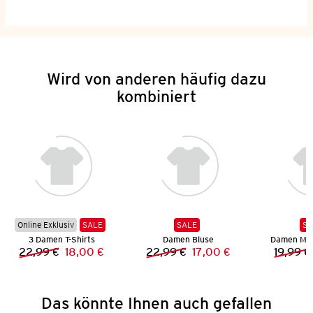
Wird von anderen häufig dazu
kombiniert
Online Exklusiv
SALE
SALE
SA
3 Damen T-Shirts
Damen Bluse
Damen Mus
22,99 €
18,00 €
22,99 €
17,00 €
19,99 €
Vorheriger Preis:
Neuer Preis:
Vorheriger Preis:
Neuer Preis:
Das könnte Ihnen auch gefallen