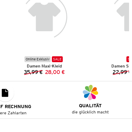
Online Exklusiv
SALE
SA
Damen Maxi-Kleid
Damen Str
35,99 €
28,00 €
22,99 €
Vorheriger Preis:
Neuer Preis:
QUALITÄT
UF RECHNUNG
die glücklich macht
tere Zahlarten