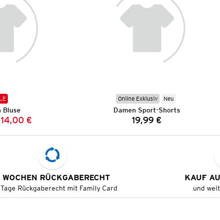
LE
Online Exklusiv
Neu
 Bluse
Damen Sport-Shorts
14,00 €
19,99 €
Vorheriger Preis:
Neuer Preis:
Preis:
 WOCHEN RÜCKGABERECHT
KAUF A
 Tage Rückgaberecht mit Family Card
und wei