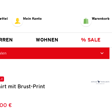
ettel
Mein Konto
Warenkorb
RREN
WOHNEN
% SALE
alen
LE
rt mit Brust-Print
,00 €
Preis:
: