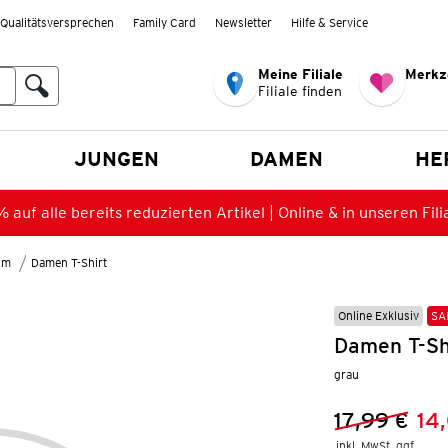
Qualitätsversprechen
Family Card
Newsletter
Hilfe & Service
Meine Filiale
Merkz
Filiale finden
en
JUNGEN
DAMEN
HE
 auf alle bereits reduzierten Artikel | Online & in unseren Fili
lm
Damen T-Shirt
Online Exklusiv
SA
Damen T-Shi
grau
17,99 €
14
Vorheriger 
Neuer Preis
inkl. MwSt. ggf.
