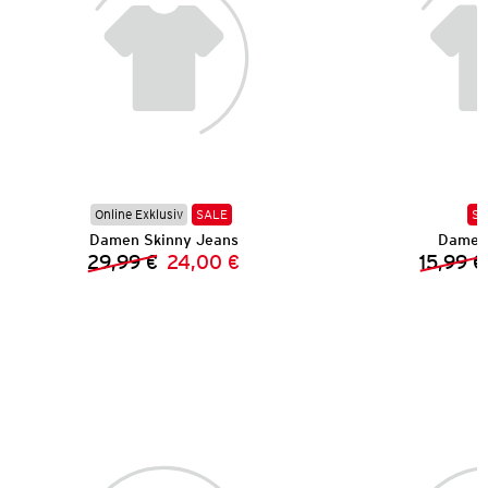
Online Exklusiv
SALE
SA
Damen Skinny Jeans
Damen 
29,99 €
24,00 €
15,99 €
Vorheriger Preis:
Neuer Preis: