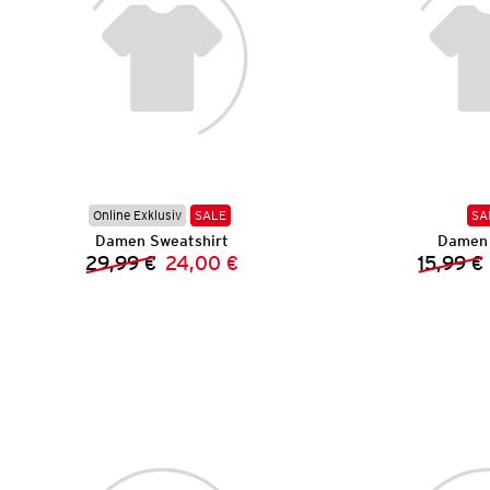
Online Exklusiv
SALE
SA
Damen Sweatshirt
Damen 
29,99 €
24,00 €
15,99 €
Vorheriger Preis:
Neuer Preis: