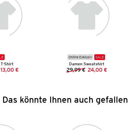
LE
Online Exklusiv
SALE
T-Shirt
Damen Sweatshirt
13,00 €
29,99 €
24,00 €
Vorheriger Preis:
Neuer Preis:
Vorheriger Preis:
Neuer Preis:
Das könnte Ihnen auch gefallen