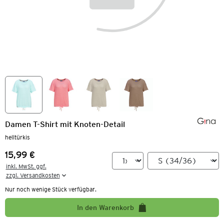
Damen T-Shirt mit Knoten-Detail
helltürkis
15,99 €
Preis:
inkl. MwSt. ggf.

zzgl. Versandkosten
Nur noch wenige Stück verfügbar.
In den Warenkorb