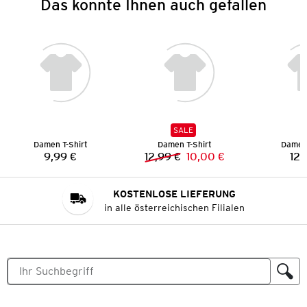
Das könnte Ihnen auch gefallen
SALE
Damen T-Shirt
Damen T-Shirt
Damen 
9,99 €
12,99 €
10,00 €
12,
Preis:
Vorheriger Preis:
Neuer Preis:
KOSTENLOSE LIEFERUNG
in alle österreichischen Filialen