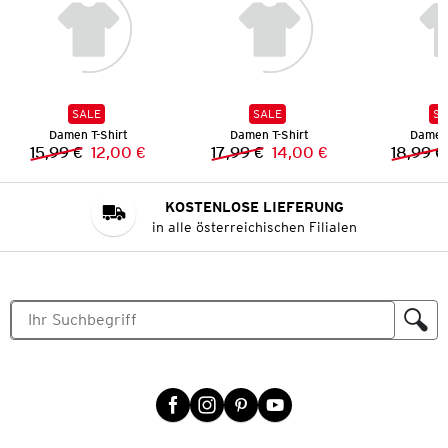
SALE
SALE
SA
Damen T-Shirt
Damen T-Shirt
Damen 
15,99 €
12,00 €
17,99 €
14,00 €
18,99 €
Vorheriger Preis:
Neuer Preis:
Vorheriger Preis:
Neuer Preis:
KOSTENLOSE LIEFERUNG
in alle österreichischen Filialen