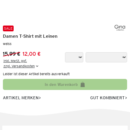
SALE
Damen T-Shirt mit Leinen
weiss
15,99 €
12,00 €
Vorheriger Preis:
Neuer Preis:
inkl. MwSt. ggf.

zzgl. Versandkosten
Leider ist dieser Artikel bereits ausverkauft
In den Warenkorb
ARTIKEL MERKEN
GUT KOMBINIERT