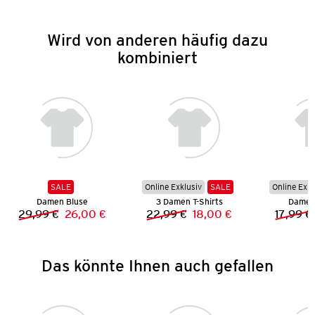
Wird von anderen häufig dazu
kombiniert
SALE
Online Exklusiv
SALE
Online Exkl
Damen Bluse
3 Damen T-Shirts
Damen 
29,99 €
26,00 €
22,99 €
18,00 €
17,99 €
Vorheriger Preis:
Neuer Preis:
Vorheriger Preis:
Neuer Preis:
Das könnte Ihnen auch gefallen