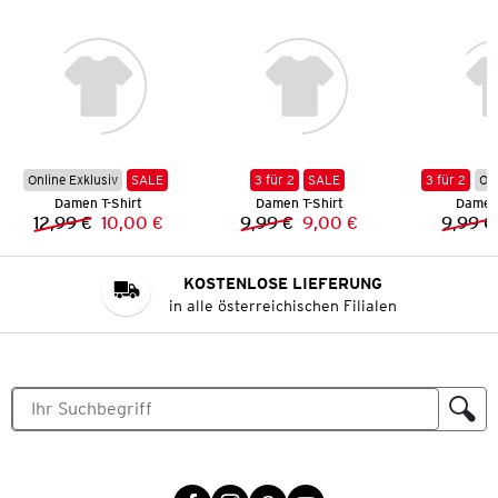
Online Exklusiv
SALE
3 für 2
SALE
3 für 2
Onl
Damen T-Shirt
Damen T-Shirt
Damen 
12,99 €
10,00 €
9,99 €
9,00 €
9,99 €
Vorheriger Preis:
Neuer Preis:
Vorheriger Preis:
Neuer Preis:
KOSTENLOSE LIEFERUNG
in alle österreichischen Filialen