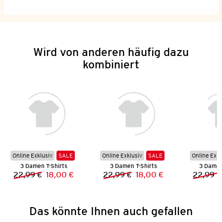
Wird von anderen häufig dazu
kombiniert
Online Exklusiv
SALE
Online Exklusiv
SALE
Online Exkl
3 Damen T-Shirts
3 Damen T-Shirts
3 Damen
22,99 €
18,00 €
22,99 €
18,00 €
22,99 €
Vorheriger Preis:
Neuer Preis:
Vorheriger Preis:
Neuer Preis:
Das könnte Ihnen auch gefallen