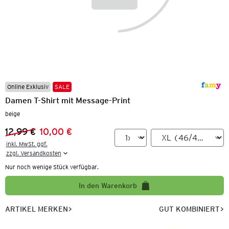
Online Exklusiv
SALE
Damen T-Shirt mit Message-Print
beige
12,99 €
10,00 €
Vorheriger Preis:
Neuer Preis:
inkl. MwSt. ggf.

zzgl. Versandkosten
Nur noch wenige Stück verfügbar.
In den Warenkorb
ARTIKEL MERKEN
GUT KOMBINIERT