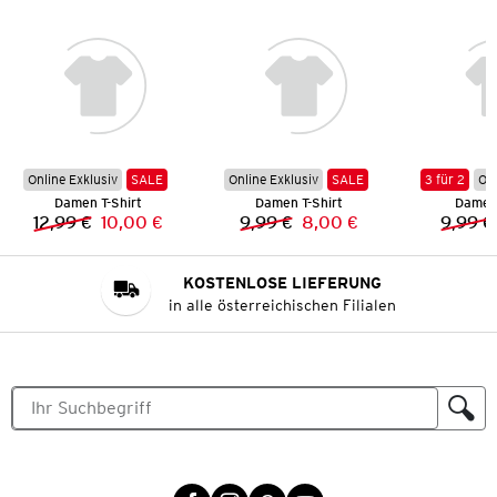
Online Exklusiv
SALE
Online Exklusiv
SALE
3 für 2
Onl
Damen T-Shirt
Damen T-Shirt
Damen 
12,99 €
10,00 €
9,99 €
8,00 €
9,99 €
Vorheriger Preis:
Neuer Preis:
Vorheriger Preis:
Neuer Preis:
KOSTENLOSE LIEFERUNG
in alle österreichischen Filialen