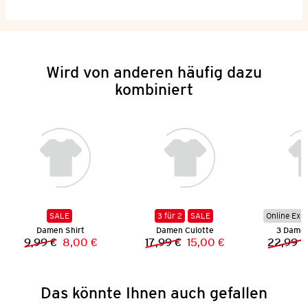
Wird von anderen häufig dazu
kombiniert
SALE
3 für 2
SALE
Online Exkl
Damen Shirt
Damen Culotte
3 Damen
9,99 €
8,00 €
17,99 €
15,00 €
22,99 €
Vorheriger Preis:
Neuer Preis:
Vorheriger Preis:
Neuer Preis:
Das könnte Ihnen auch gefallen