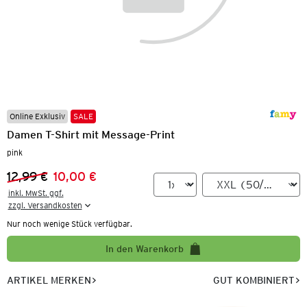
Online Exklusiv
SALE
Damen T-Shirt mit Message-Print
pink
12,99 €
10,00 €
Vorheriger Preis:
Neuer Preis:
inkl. MwSt. ggf.

zzgl. Versandkosten
Nur noch wenige Stück verfügbar.
In den Warenkorb
ARTIKEL MERKEN
GUT KOMBINIERT