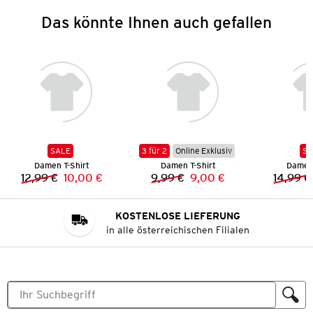
Das könnte Ihnen auch gefallen
SALE
3 für 2
Online Exklusiv
SA
Damen T-Shirt
Damen T-Shirt
Damen 
12,99 €
10,00 €
9,99 €
9,00 €
14,99 €
Vorheriger Preis:
Neuer Preis:
Vorheriger Preis:
Neuer Preis:
KOSTENLOSE LIEFERUNG
in alle österreichischen Filialen