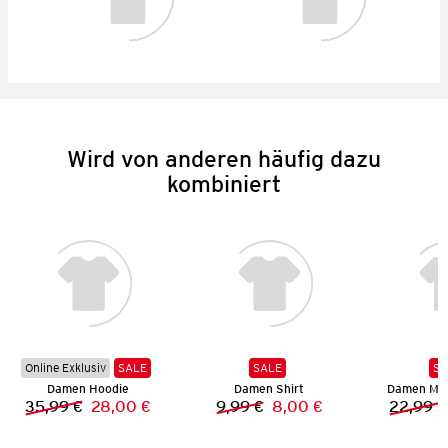
Wird von anderen häufig dazu
kombiniert
Online Exklusiv
SALE
SALE
SA
Damen Hoodie
Damen Shirt
Damen Mus
35,99 €
28,00 €
9,99 €
8,00 €
22,99 €
Vorheriger Preis:
Neuer Preis:
Vorheriger Preis:
Neuer Preis: