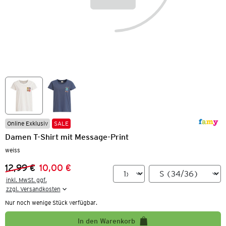
Online Exklusiv
SALE
Damen T-Shirt mit Message-Print
weiss
12,99 €
10,00 €
Vorheriger Preis:
Neuer Preis:
inkl. MwSt. ggf.

zzgl. Versandkosten
Nur noch wenige Stück verfügbar.
In den Warenkorb