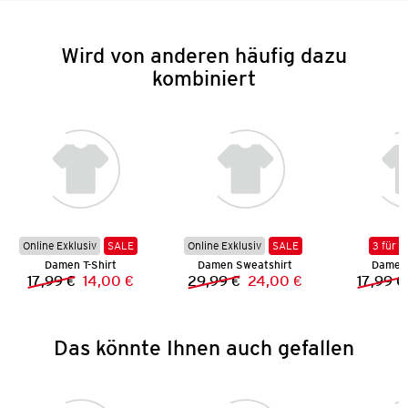
Wird von anderen häufig dazu
kombiniert
Online Exklusiv
SALE
Online Exklusiv
SALE
3 für 2
Damen T-Shirt
Damen Sweatshirt
Damen 
17,99 €
14,00 €
29,99 €
24,00 €
17,99 €
Vorheriger Preis:
Neuer Preis:
Vorheriger Preis:
Neuer Preis:
Das könnte Ihnen auch gefallen