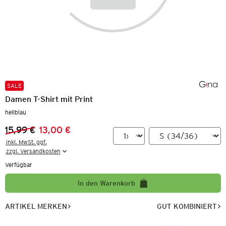
SALE
Damen T-Shirt mit Print
hellblau
15,99 €
13,00 €
Vorheriger Preis:
Neuer Preis:
inkl. MwSt. ggf.

zzgl. Versandkosten
Verfügbar
In den Warenkorb
ARTIKEL MERKEN
GUT KOMBINIERT