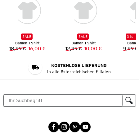
SALE
SALE
3 für 2
Damen T-Shirt
Damen T-Shirt
Damen 
18,99 €
16,00 €
12,99 €
10,00 €
9,99 €
Vorheriger Preis:
Neuer Preis:
Vorheriger Preis:
Neuer Preis:
KOSTENLOSE LIEFERUNG
in alle österreichischen Filialen