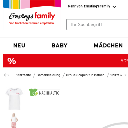
Mehr von Ernsting’s family
Keine Suchvorschläge gefund
NEU
BABY
MÄDCHEN
50%
Startseite
Damenkleidung
Große Größen für Damen
Shirts & B
NACHHALTIG