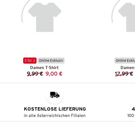
3 für 2
Online Exklusiv
Online Exkl
Damen T-Shirt
Damen 
9,99 €
9,00 €
12,99 €
Vorheriger Preis:
Neuer Preis:
KOSTENLOSE LIEFERUNG
4
in alle österreichischen Filialen
100