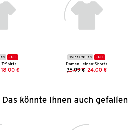
usiv
SALE
Online Exklusiv
SALE
T-Shirts
Damen Leinen-Shorts
18,00 €
35,99 €
24,00 €
Vorheriger Preis:
Neuer Preis:
Vorheriger Preis:
Neuer Preis:
Das könnte Ihnen auch gefallen