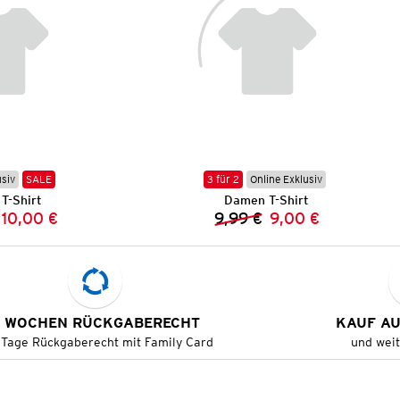
usiv
SALE
3 für 2
Online Exklusiv
T-Shirt
Damen T-Shirt
10,00 €
9,99 €
9,00 €
Vorheriger Preis:
Neuer Preis:
Vorheriger Preis:
Neuer Preis:
 WOCHEN RÜCKGABERECHT
KAUF A
 Tage Rückgaberecht mit Family Card
und wei