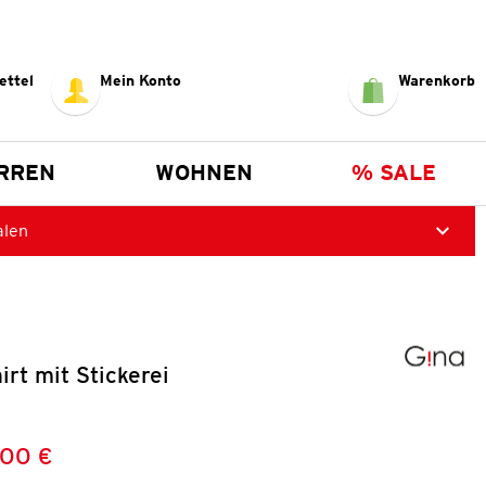
ettel
Mein Konto
Warenkorb
RREN
WOHNEN
% SALE
alen
rt mit Stickerei
,00 €
Preis:
: