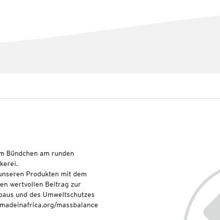
lem Bündchen am runden
ckerei.
t unseren Produkten mit dem
nen wertvollen Beitrag zur
baus und des Umweltschutzes
onmadeinafrica.org/massbalance