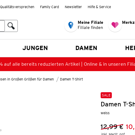
Qualitätsversprechen
Family Card
Newsletter
Hilfe & Service
Meine Filiale
Merkz
Filiale finden
en
JUNGEN
DAMEN
HE
 auf alle bereits reduzierten Artikel | Online & in unseren Fili
lusen in Großen Größen für Damen
Damen T-Shirt
SALE
Damen T-Shi
weiss
12,99 €
10
Vorheriger 
Neuer Preis
inkl. MwSt. ggf.
