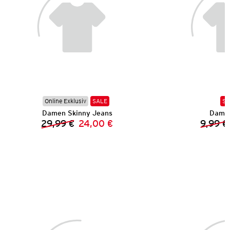
Online Exklusiv
SALE
SA
Damen Skinny Jeans
Damen
29,99 €
24,00 €
9,99 €
Vorheriger Preis:
Neuer Preis: