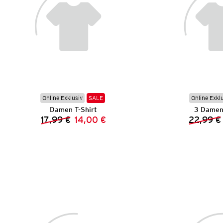
Online Exklusiv
SALE
Online Exkl
Damen T-Shirt
3 Damen 
17,99 €
14,00 €
22,99 €
Vorheriger Preis:
Neuer Preis: