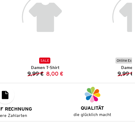
SALE
Online Exkl
Damen T-Shirt
Damen 
9,99 €
8,00 €
9,99 €
Vorheriger Preis:
Neuer Preis:
QUALITÄT
UF RECHNUNG
die glücklich macht
tere Zahlarten