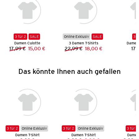
3 für 2
SALE
Online Exklusiv
SALE
3 f
Damen Culotte
3 Damen T-Shirts
Damen 
17,99 €
15,00 €
22,99 €
18,00 €
17,
Vorheriger Preis:
Neuer Preis:
Vorheriger Preis:
Neuer Preis:
Das könnte Ihnen auch gefallen
3 für 2
Online Exklusiv
3 für 2
Online Exklusiv
3 für 2
Damen T-Shirt
Damen T-Shirt
Damen 