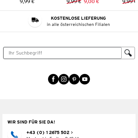
9,99 €
9,99 €
9,00 €
9,99 €
Preis:
Vorheriger Preis:
Neuer Preis:
KOSTENLOSE LIEFERUNG
in alle österreichischen Filialen
WIR SIND FÜR SIE DA!
+43 (0) 1 2675 502