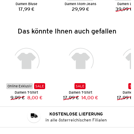
Damen Bluse
Damen Mom-Jeans
Damen Le
17,99 €
29,99 €
39,99 €
Preis:
Preis:
Das könnte Ihnen auch gefallen
Online Exklusiv
SALE
SALE
SA
Damen T-Shirt
Damen T-Shirt
Damen 
9,99 €
8,00 €
17,99 €
14,00 €
17,99 €
Vorheriger Preis:
Neuer Preis:
Vorheriger Preis:
Neuer Preis:
KOSTENLOSE LIEFERUNG
in alle österreichischen Filialen