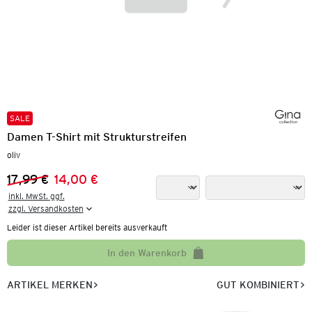
SALE
Damen T-Shirt mit Strukturstreifen
oliv
17,99 €
14,00 €
Vorheriger Preis:
Neuer Preis:
inkl. MwSt. ggf.

zzgl. Versandkosten
Leider ist dieser Artikel bereits ausverkauft
In den Warenkorb
ARTIKEL MERKEN
GUT KOMBINIERT