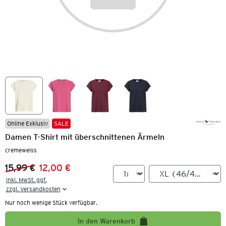
Online Exklusiv
SALE
Damen T-Shirt mit überschnittenen Ärmeln
cremeweiss
15,99 €
12,00 €
Vorheriger Preis:
Neuer Preis:
inkl. MwSt. ggf.

zzgl. Versandkosten
Nur noch wenige Stück verfügbar.
In den Warenkorb