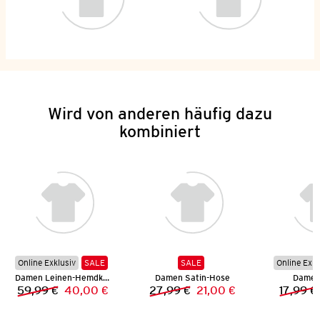
Wird von anderen häufig dazu
kombiniert
Online Exklusiv
SALE
SALE
Online Exkl
Damen Leinen-Hemdkleid
Damen Satin-Hose
Damen 
59,99 €
40,00 €
27,99 €
21,00 €
17,99 €
Vorheriger Preis:
Neuer Preis:
Vorheriger Preis:
Neuer Preis: