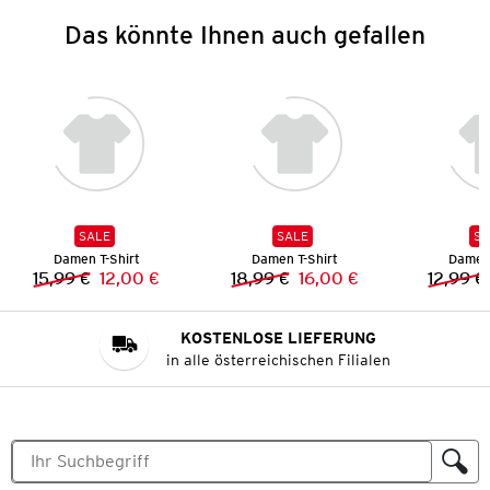
Das könnte Ihnen auch gefallen
SALE
SALE
SA
Damen T-Shirt
Damen T-Shirt
Damen 
15,99 €
12,00 €
18,99 €
16,00 €
12,99 €
Vorheriger Preis:
Neuer Preis:
Vorheriger Preis:
Neuer Preis:
KOSTENLOSE LIEFERUNG
in alle österreichischen Filialen